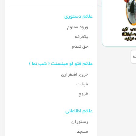
علائم دستوری
ورود ممنوع
یکطرفه
حق تقدم
ه
علائم فتو لو مینسنت ( شب نما )
خروج اضطراری
طبقات
خروج
علائم اطلاعاتی
رستوران
مسجد