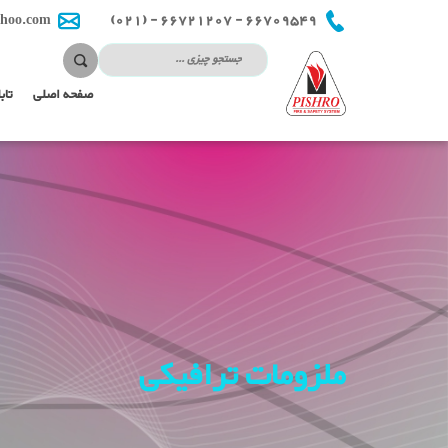
66709549 - 66721207 - (021)
hoo.com
صفحه اصلی
تاب
ملزومات ترافیکی