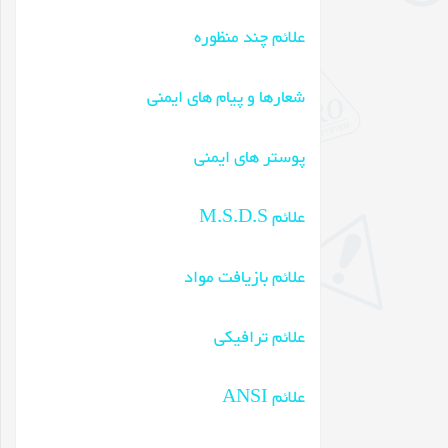
علائم چند منظوره
شعارها و پیام های ایمنی
پوستر های ایمنی
علائم M.S.D.S
علائم بازیافت مواد
علائم ترافیکی
علائم ANSI