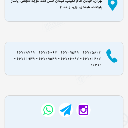
تهران، خیابان امام خمینی، میدان حسن آباد، کوچه شجاعی، پاساژ
پایتخت، طبقه ی اول، واحد 3
66725822 - 66709549 - 66726064 - 66728799 -
66721207 - 66726097 - 66709549 - 66711939 -
(021)