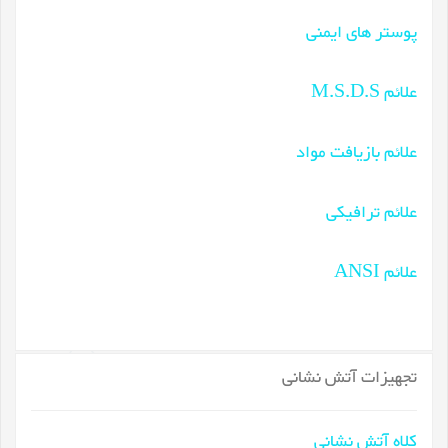
پوستر های ایمنی
علائم M.S.D.S
علائم بازیافت مواد
علائم ترافیکی
علائم ANSI
تجهیزات آتش نشانی
کلاه آتش نشانی