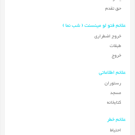
حق تقدم
علائم فتو لو مینسنت ( شب نما )
خروج اضطراری
طبقات
خروج
علائم اطلاعاتی
رستوران
مسجد
کتابخانه
علائم خطر
احتیاط