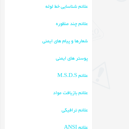
علائم شناسایی خط لوله
علائم چند منظوره
شعارها و پیام های ایمنی
پوستر های ایمنی
علائم M.S.D.S
علائم بازیافت مواد
علائم ترافیکی
علائم ANSI