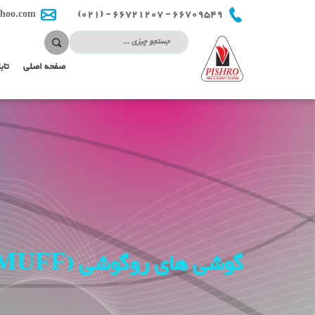
66709549 - 66721207 - (021)
hoo.com
صفحه اصلی
تاب
گوشی های روگوشی (EAR MUFF)