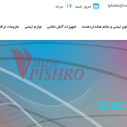
ipkahe@ya
۱۷
امروز شنبه
مرداد
لوی ایمنی و علائم هشداردهنده
تجهیزات آتش نشانی
لوازم ایمنی
ملزومات تراف
شما اینجایین