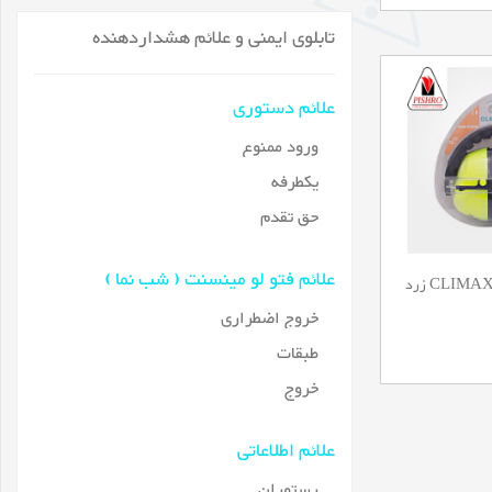
تابلوی ایمنی و علائم هشداردهنده
علائم دستوری
ورود ممنوع
یکطرفه
حق تقدم
علائم فتو لو مینسنت ( شب نما )
خروج اضطراری
طبقات
خروج
علائم اطلاعاتی
رستوران