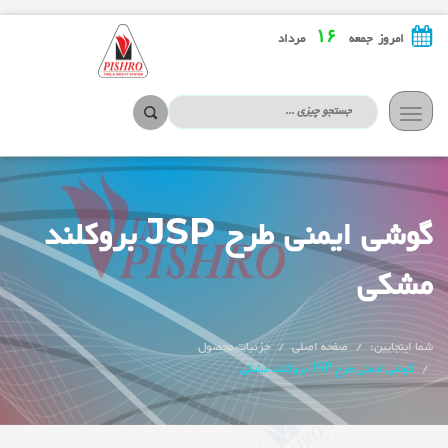
۱۶
امروز جمعه
مرداد
تعویض
ناوبری
گوشی ایمنی طرح JSP بروکلند
مشکی
شما اینجایین:
صفحه اصلی
جزئیات محصول
گوشی ایمنی طرح JSP بروکلند مشکی