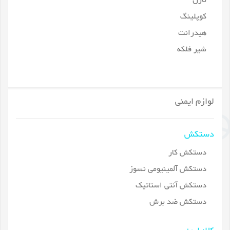
نازل
کوپلینگ
هیدرانت
شیر فلکه
لوازم ایمنی
دستکش
دستکش کار
دستکش آلمینیومی نسوز
دستکش آنتی استاتیک
دستکش ضد برش