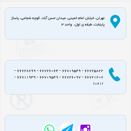
تهران، خیابان امام خمینی، میدان حسن آباد، کوچه شجاعی، پاساژ
پایتخت، طبقه ی اول، واحد 3
66725822 - 66709549 - 66726064 - 66728799 -
66721207 - 66726097 - 66709549 - 66711939 -
(021)