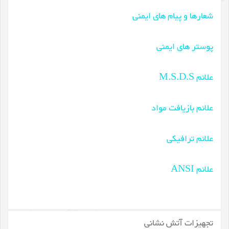
شعارها و پیام های ایمنی
پوستر های ایمنی
علائم M.S.D.S
علائم بازیافت مواد
علائم ترافیکی
علائم ANSI
تجهیزات آتش نشانی