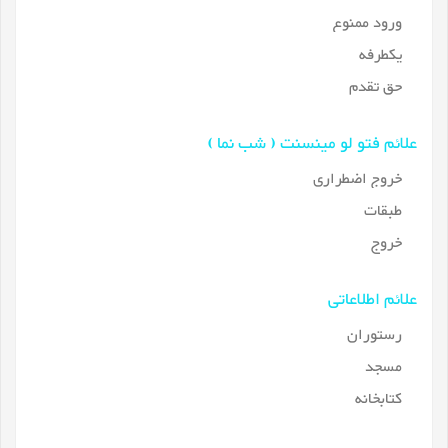
ورود ممنوع
یکطرفه
حق تقدم
علائم فتو لو مینسنت ( شب نما )
خروج اضطراری
طبقات
خروج
علائم اطلاعاتی
رستوران
مسجد
کتابخانه