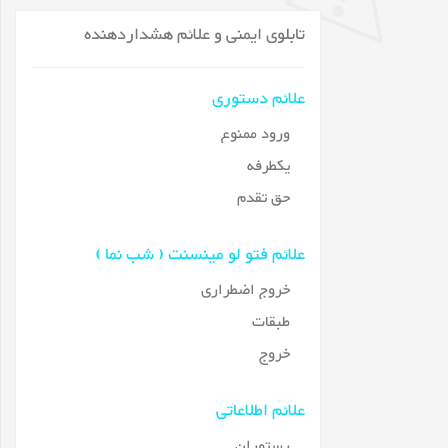
تابلوی ایمنی و علائم هشداردهنده
علائم دستوری
ورود ممنوع
یکطرفه
حق تقدم
علائم فتو لو مینسنت ( شب نما )
خروج اضطراری
طبقات
خروج
علائم اطلاعاتی
رستوران