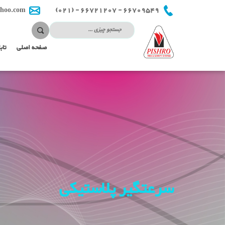
66709549 - 66721207 - (021)
hoo.com
صفحه اصلی
تاب
سرعتگیر پلاستیکی