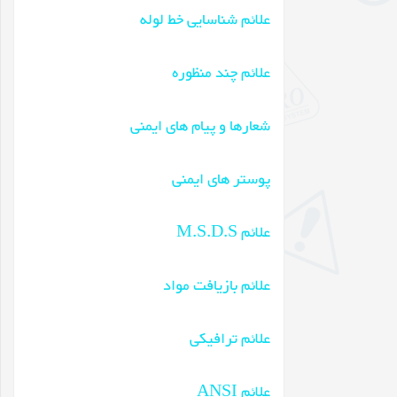
علائم شناسایی خط لوله
علائم چند منظوره
شعارها و پیام های ایمنی
پوستر های ایمنی
علائم M.S.D.S
علائم بازیافت مواد
علائم ترافیکی
علائم ANSI