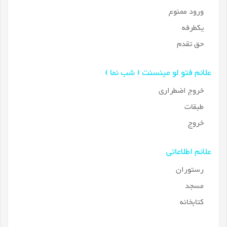
ورود ممنوع
یکطرفه
حق تقدم
علائم فتو لو مینسنت ( شب نما )
خروج اضطراری
طبقات
خروج
علائم اطلاعاتی
رستوران
مسجد
کتابخانه