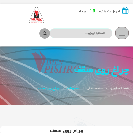
۱۵
امروز پنجشنبه
مرداد
تعویض
ناوبری
چراغ روی سقف
شما اینجایین:
صفحه اصلی
محصولات
چراغ روی سقف
چراغ روی سقف