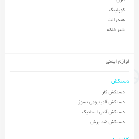
نازل
کوپلینگ
هیدرانت
شیر فلکه
لوازم ایمنی
دستکش
دستکش کار
دستکش آلمینیومی نسوز
دستکش آنتی استاتیک
دستکش ضد برش