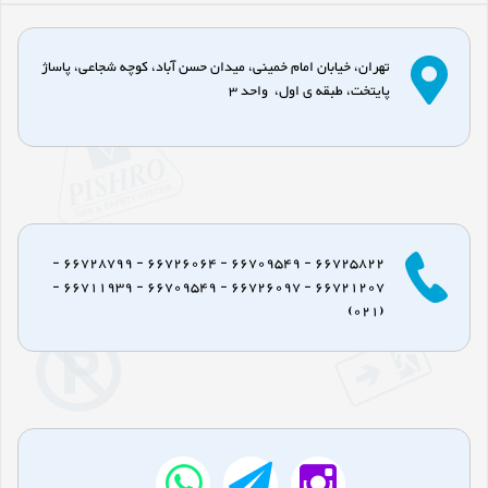
تهران، خیابان امام خمینی، میدان حسن آباد، کوچه شجاعی، پاساژ
پایتخت، طبقه ی اول، واحد 3
66725822 - 66709549 - 66726064 - 66728799 -
66721207 - 66726097 - 66709549 - 66711939 -
(021)