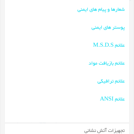
شعارها و پیام های ایمنی
پوستر های ایمنی
علائم M.S.D.S
علائم بازیافت مواد
علائم ترافیکی
علائم ANSI
تجهیزات آتش نشانی