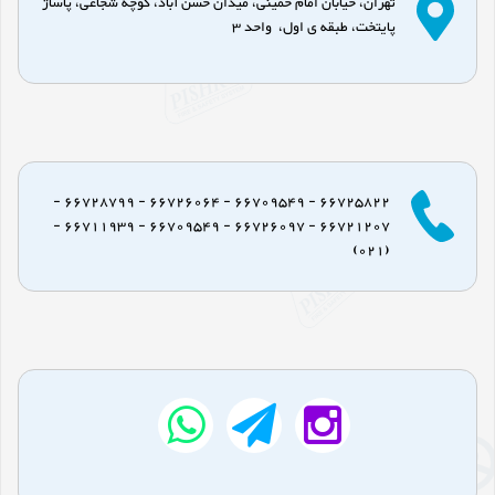
تهران، خیابان امام خمینی، میدان حسن آباد، کوچه شجاعی، پاساژ
پایتخت، طبقه ی اول، واحد 3
66725822 - 66709549 - 66726064 - 66728799 -
66721207 - 66726097 - 66709549 - 66711939 -
(021)