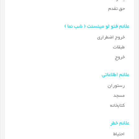
حق تقدم
علائم فتو لو مینسنت ( شب نما )
خروج اضطراری
طبقات
خروج
علائم اطلاعاتی
رستوران
مسجد
کتابخانه
علائم خطر
احتیاط