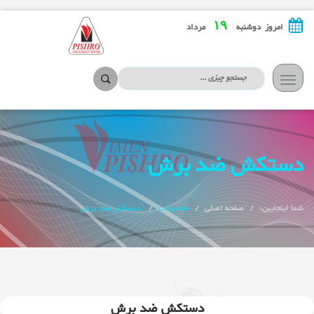
۱۹
امروز دوشنبه
مرداد
تعویض
ناوبری
دستکش ضد برش
شما اینجایین:
صفحه اصلی
محصولات
دستکش ضد برش
دستکش ضد برش