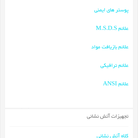
پوستر های ایمنی
علائم M.S.D.S
علائم بازیافت مواد
علائم ترافیکی
علائم ANSI
تجهیزات آتش نشانی
کلاه آتش نشانی