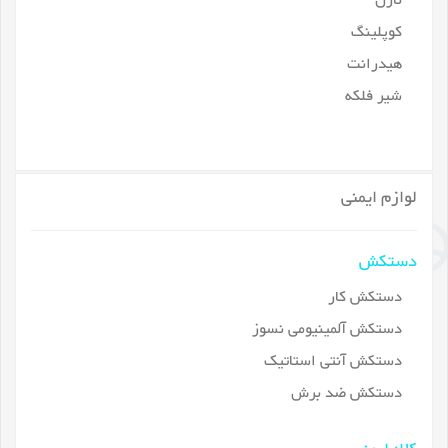
نازل
کوپلینگ
هیدرانت
شیر فلکه
لوازم ایمنی
دستکش
دستکش کار
دستکش آلمینیومی نسوز
دستکش آنتی استاتیک
دستکش ضد برش