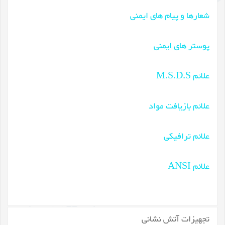
شعارها و پیام های ایمنی
پوستر های ایمنی
علائم M.S.D.S
علائم بازیافت مواد
علائم ترافیکی
علائم ANSI
تجهیزات آتش نشانی