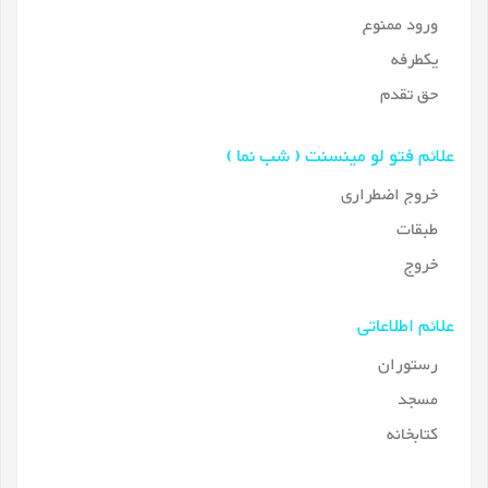
ورود ممنوع
یکطرفه
حق تقدم
علائم فتو لو مینسنت ( شب نما )
خروج اضطراری
طبقات
خروج
علائم اطلاعاتی
رستوران
مسجد
کتابخانه