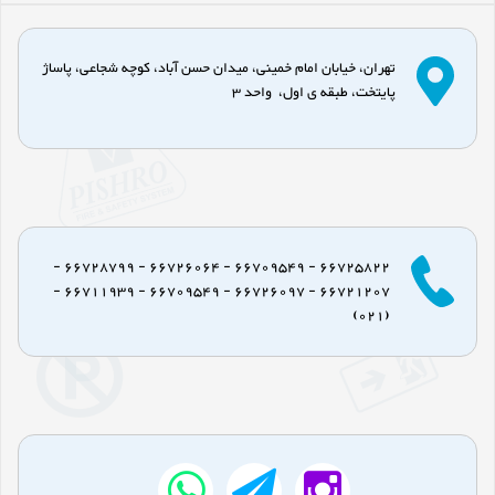
تهران، خیابان امام خمینی، میدان حسن آباد، کوچه شجاعی، پاساژ
پایتخت، طبقه ی اول، واحد 3
66725822 - 66709549 - 66726064 - 66728799 -
66721207 - 66726097 - 66709549 - 66711939 -
(021)