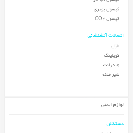
کپسول پودری
کپسول CO2
اتصالات آتشنشانی
نازل
کوپلینگ
هیدرانت
شیر فلکه
لوازم ایمنی
دستکش