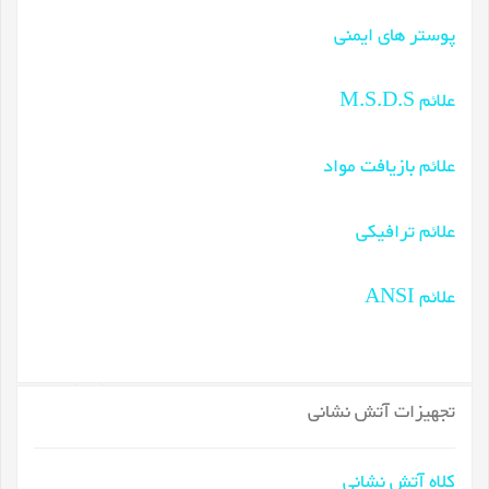
پوستر های ایمنی
علائم M.S.D.S
علائم بازیافت مواد
علائم ترافیکی
علائم ANSI
تجهیزات آتش نشانی
کلاه آتش نشانی