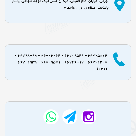
تهران، خیابان امام خمینی، میدان حسن آباد، کوچه شجاعی، پاساژ
پایتخت، طبقه ی اول، واحد 3
66725822 - 66709549 - 66726064 - 66728799 -
66721207 - 66726097 - 66709549 - 66711939 -
(021)