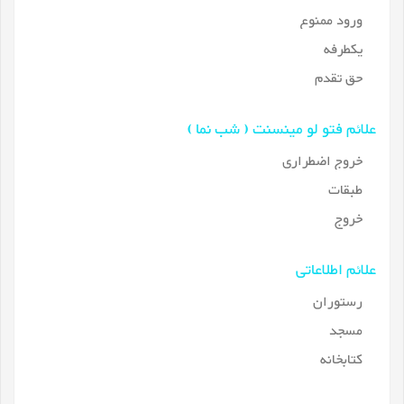
ورود ممنوع
یکطرفه
حق تقدم
علائم فتو لو مینسنت ( شب نما )
خروج اضطراری
طبقات
خروج
علائم اطلاعاتی
رستوران
مسجد
کتابخانه