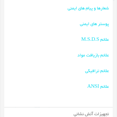
شعارها و پیام های ایمنی
پوستر های ایمنی
علائم M.S.D.S
علائم بازیافت مواد
علائم ترافیکی
علائم ANSI
تجهیزات آتش نشانی