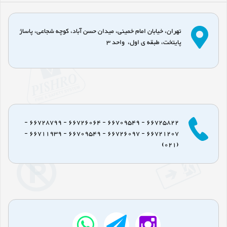
تهران، خیابان امام خمینی، میدان حسن آباد، کوچه شجاعی، پاساژ
پایتخت، طبقه ی اول، واحد 3
66725822 - 66709549 - 66726064 - 66728799 -
66721207 - 66726097 - 66709549 - 66711939 -
(021)