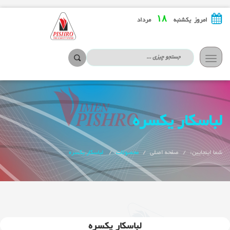
۱۸
امروز یکشنبه
مرداد
تعویض
ناوبری
لباسکار یکسره
شما اینجایین:
صفحه اصلی
محصولات
لباسکار یکسره
لباسکار یکسره