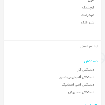
نازل
کوپلینگ
هیدرانت
شیر فلکه
لوازم ایمنی
دستکش
دستکش کار
دستکش آلمینیومی نسوز
دستکش آنتی استاتیک
دستکش ضد برش