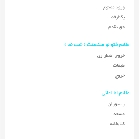
ورود ممنوع
یکطرفه
حق تقدم
علائم فتو لو مینسنت ( شب نما )
خروج اضطراری
طبقات
خروج
علائم اطلاعاتی
رستوران
مسجد
کتابخانه