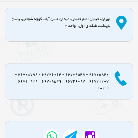
تهران، خیابان امام خمینی، میدان حسن آباد، کوچه شجاعی، پاساژ
پایتخت، طبقه ی اول، واحد 3
66725822 - 66709549 - 66726064 - 66728799 -
66721207 - 66726097 - 66709549 - 66711939 -
(021)