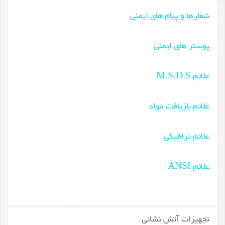
شعارها و پیام های ایمنی
پوستر های ایمنی
علائم M.S.D.S
علائم بازیافت مواد
علائم ترافیکی
علائم ANSI
تجهیزات آتش نشانی