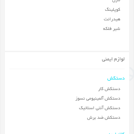
نازل
کوپلینگ
هیدرانت
شیر فلکه
لوازم ایمنی
دستکش
دستکش کار
دستکش آلمینیومی نسوز
دستکش آنتی استاتیک
دستکش ضد برش