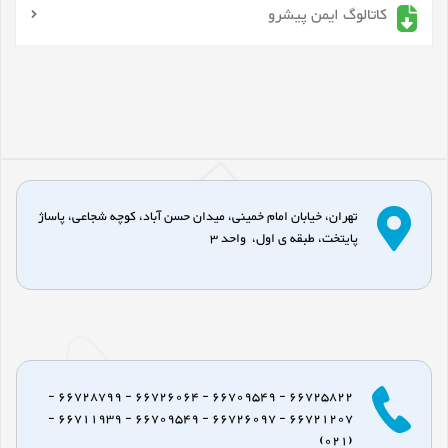
کاتالوگ ایمن پیشرو
تهران، خیابان امام خمینی، میدان حسن آباد، کوچه شجاعی، پاساژ
پایتخت، طبقه ی اول، واحد 3
66725822 - 66709549 - 66726064 - 66728799 -
66721207 - 66726097 - 66709549 - 66711939 -
(021)