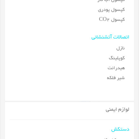
کپسول پودری
کپسول CO2
اتصالات آتشنشانی
نازل
کوپلینگ
هیدرانت
شیر فلکه
لوازم ایمنی
دستکش