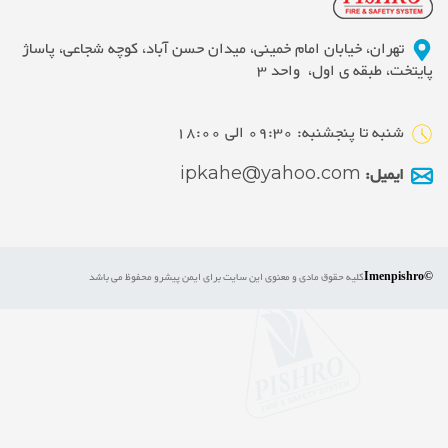
تهران، خیابان امام خمینی، میدان حسن آباد، کوچه شجاعی، پاساژ
پایتخت، طبقه ی اول، واحد 3
شنبه تا پنجشنبه: 09:30 الی 18:00
ایمیل:
ipkahe@yahoo.com
©Imenpishro
کلیه حقوق مادی و معنوی این سایت برای ایمن پیشرو محفوظ می باشد