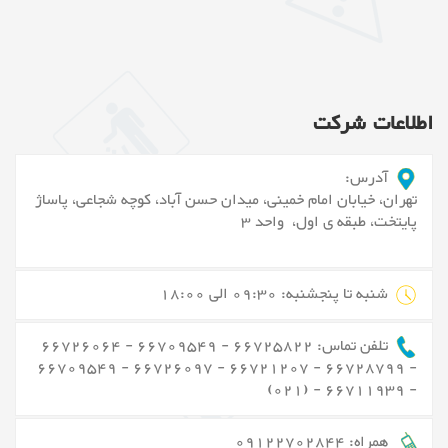
اطلاعات شرکت
آدرس:
تهران، خیابان امام خمینی، میدان حسن آباد، کوچه شجاعی، پاساژ
پایتخت، طبقه ی اول، واحد 3
شنبه تا پنجشنبه: 09:30 الی 18:00
تلفن تماس: 66725822 - 66709549 - 66726064
- 66728799 - 66721207 - 66726097 - 66709549
- 66711939 - (021)
همراه: 09122702844