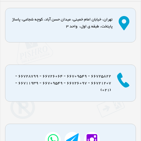
تهران، خیابان امام خمینی، میدان حسن آباد، کوچه شجاعی، پاساژ
پایتخت، طبقه ی اول، واحد 3
66725822 - 66709549 - 66726064 - 66728799 -
66721207 - 66726097 - 66709549 - 66711939 -
(021)