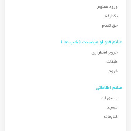
ورود ممنوع
یکطرفه
حق تقدم
علائم فتو لو مینسنت ( شب نما )
خروج اضطراری
طبقات
خروج
علائم اطلاعاتی
رستوران
مسجد
کتابخانه