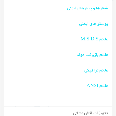
شعارها و پیام های ایمنی
پوستر های ایمنی
علائم M.S.D.S
علائم بازیافت مواد
علائم ترافیکی
علائم ANSI
تجهیزات آتش نشانی