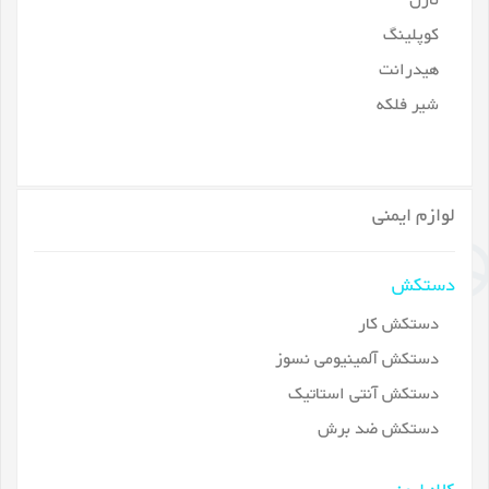
نازل
کوپلینگ
هیدرانت
شیر فلکه
لوازم ایمنی
دستکش
دستکش کار
دستکش آلمینیومی نسوز
دستکش آنتی استاتیک
دستکش ضد برش