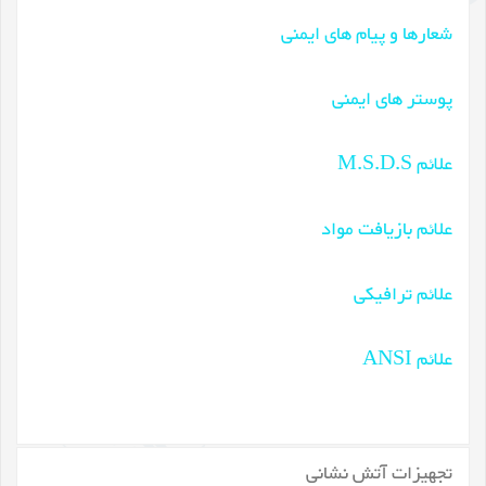
شعارها و پیام های ایمنی
پوستر های ایمنی
علائم M.S.D.S
علائم بازیافت مواد
علائم ترافیکی
علائم ANSI
تجهیزات آتش نشانی