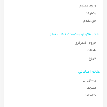
ورود ممنوع
یکطرفه
حق تقدم
علائم فتو لو مینسنت ( شب نما )
خروج اضطراری
طبقات
خروج
علائم اطلاعاتی
رستوران
مسجد
کتابخانه