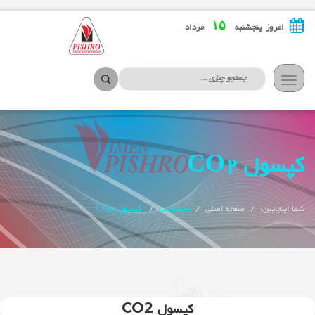
۱۵
امروز پنجشنبه
مرداد
تعویض
ناوبری
کپسول CO2
شما اینجایین:
صفحه اصلی
محصولات
کپسول CO2
کپسول CO2