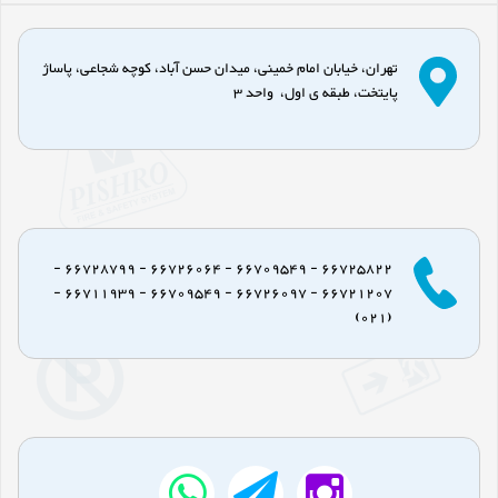
تهران، خیابان امام خمینی، میدان حسن آباد، کوچه شجاعی، پاساژ
پایتخت، طبقه ی اول، واحد 3
66725822 - 66709549 - 66726064 - 66728799 -
66721207 - 66726097 - 66709549 - 66711939 -
(021)