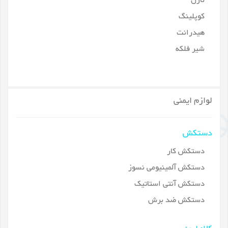
نازل
کوپلینگ
هیدرانت
شیر فلکه
لوازم ایمنی
دستکش
دستکش کار
دستکش آلمینیومی نسوز
دستکش آنتی استاتیک
دستکش ضد برش