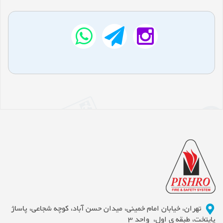
تهران، خیابان امام خمینی، میدان حسن آباد، کوچه شجاعی، پاساژ
پایتخت، طبقه ی اول، واحد 3