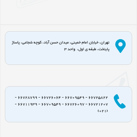
تهران، خیابان امام خمینی، میدان حسن آباد، کوچه شجاعی، پاساژ
پایتخت، طبقه ی اول، واحد 3
66725822 - 66709549 - 66726064 - 66728799 -
66721207 - 66726097 - 66709549 - 66711939 -
(021)