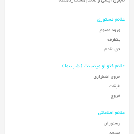
تابلوی ایمنی و علائم هشداردهنده
علائم دستوری
ورود ممنوع
یکطرفه
حق تقدم
علائم فتو لو مینسنت ( شب نما )
خروج اضطراری
طبقات
خروج
علائم اطلاعاتی
رستوران
مسجد