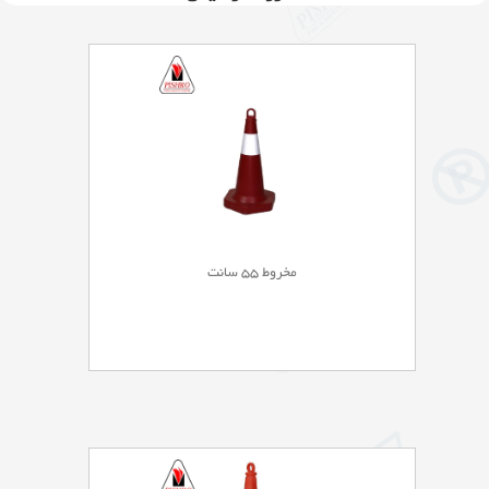
مخروط 55 سانت