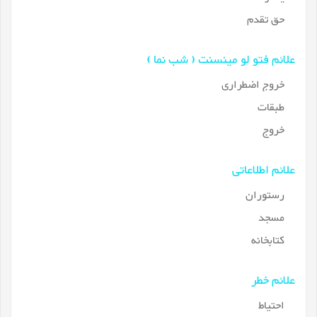
حق تقدم
علائم فتو لو مینسنت ( شب نما )
خروج اضطراری
طبقات
خروج
علائم اطلاعاتی
رستوران
مسجد
کتابخانه
علائم خطر
احتیاط