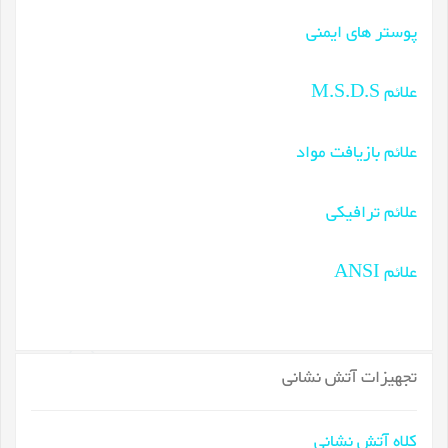
پوستر های ایمنی
علائم M.S.D.S
علائم بازیافت مواد
علائم ترافیکی
علائم ANSI
تجهیزات آتش نشانی
کلاه آتش نشانی