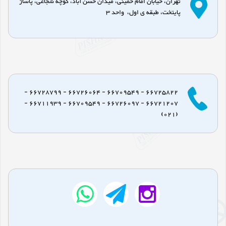
تهران، خیابان امام خمینی، میدان حسن آباد، کوچه شجاعی، پاساژ
پایتخت، طبقه ی اول، واحد 3
66725822 - 66709549 - 66726064 - 66728799 -
66721207 - 66726097 - 66709549 - 66711939 -
(021)