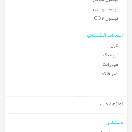
کپسول پودری
کپسول CO2
اتصالات آتشنشانی
نازل
کوپلینگ
هیدرانت
شیر فلکه
لوازم ایمنی
دستکش