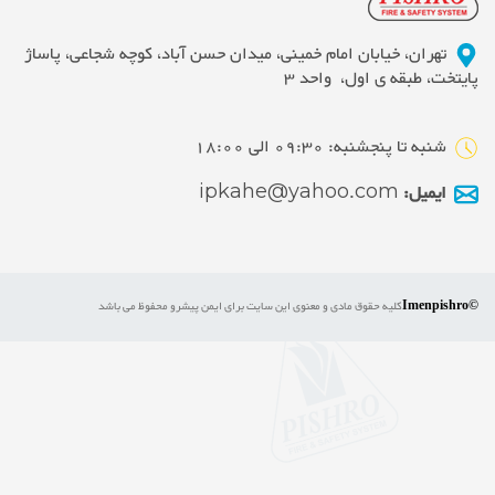
تهران، خیابان امام خمینی، میدان حسن آباد، کوچه شجاعی، پاساژ
پایتخت، طبقه ی اول، واحد 3
شنبه تا پنجشنبه: 09:30 الی 18:00
ایمیل:
ipkahe@yahoo.com
©Imenpishro
کلیه حقوق مادی و معنوی این سایت برای ایمن پیشرو محفوظ می باشد