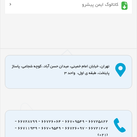
کاتالوگ ایمن پیشرو
تهران، خیابان امام خمینی، میدان حسن آباد، کوچه شجاعی، پاساژ
پایتخت، طبقه ی اول، واحد 3
66725822 - 66709549 - 66726064 - 66728799 -
66721207 - 66726097 - 66709549 - 66711939 -
(021)