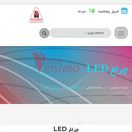
۱۵
امروز پنجشنبه
مرداد
تعویض
ناوبری
چراغ LED
شما اینجایین:
صفحه اصلی
محصولات
چراغ LED
چراغ LED