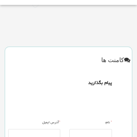
کامنت ها
پیام بگذارید
*
نام:
*
آدرس ایمیل