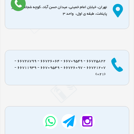
تهران، خیابان امام خمینی، میدان حسن آباد، کوچه شجاعی، پاساژ
پایتخت، طبقه ی اول، واحد 3
66725822 - 66709549 - 66726064 - 66728799 -
66721207 - 66726097 - 66709549 - 66711939 -
(021)