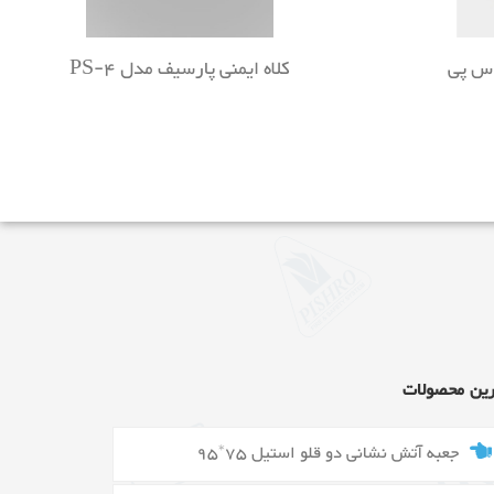
 MK6 جی اس پی
کلاه ایمنی پارسیف مدل PS-4
رین محصولات
جعبه آتش نشانی دو قلو استیل 75*95