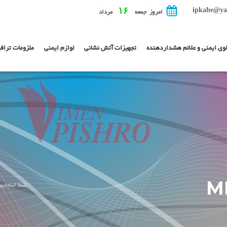
ipkahe@ya
۱۶
امروز جمعه
مرداد
لوی ایمنی و علائم هشداردهنده
تجهیزات آتش نشانی
لوازم ایمنی
ملزومات تراف
شما اینجایی