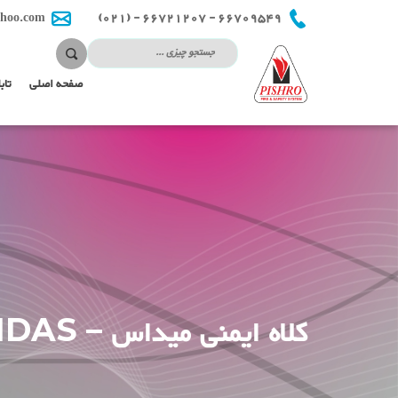
66709549 - 66721207 - (021)
hoo.com
صفحه اصلی
تاب
کلاه ایمنی میداس – MIDAS