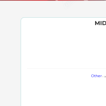
Other
د :