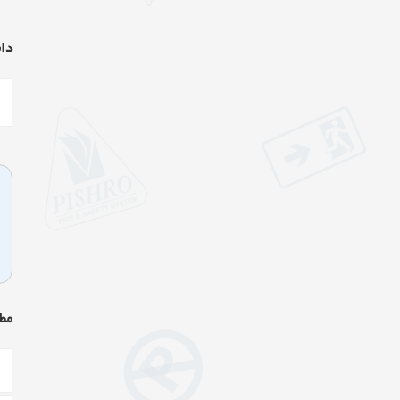
دان
مط