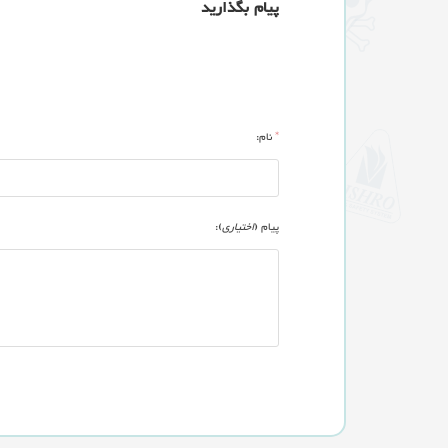
پیام بگذارید
*
نام:
پیام (
اختیاری
):