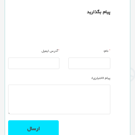
پیام بگذارید
*
نام:
*
آدرس ایمیل
پیام (
اختیاری
):