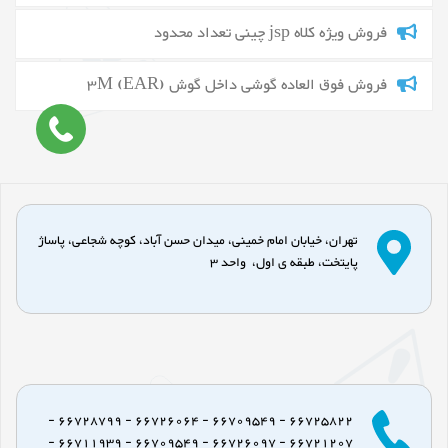
فروش ویژه کلاه jsp چینی تعداد محدود
فروش فوق العاده گوشی داخل گوش 3M (EAR)
تهران، خیابان امام خمینی، میدان حسن آباد، کوچه شجاعی، پاساژ
پایتخت، طبقه ی اول، واحد 3
66725822 - 66709549 - 66726064 - 66728799 -
66721207 - 66726097 - 66709549 - 66711939 -