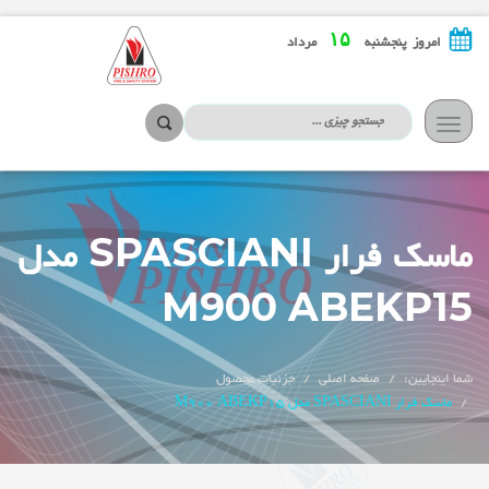
۱۵
امروز پنجشنبه
مرداد
تعویض
ناوبری
ماسک فرار SPASCIANI مدل
M900 ABEKP15
شما اینجایین:
صفحه اصلی
جزئیات محصول
ماسک فرار SPASCIANI مدل M900 ABEKP15