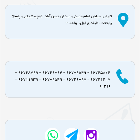
تهران، خیابان امام خمینی، میدان حسن آباد، کوچه شجاعی، پاساژ
پایتخت، طبقه ی اول، واحد 3
66725822 - 66709549 - 66726064 - 66728799 -
66721207 - 66726097 - 66709549 - 66711939 -
(021)