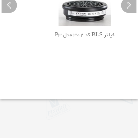
فیلتر BLS کد 302 مدل P3