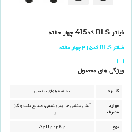
فیلتر BLS کد415 چهار حالته
فیلتر BLS کد415 چهار حالته
[...]
ویژگی های محصول
کاربرد
تصفیه هوای تنفسی
موارد
آتش نشانی ها، پتروشیمی، صنایع نفت و گاز
مصرف
و …
نوع
A2B2E2K2