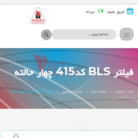
۱۷
امروز شنبه
مرداد
تعویض
ناوبری
فیلتر BLS کد415 چهار حالته
شما اینجایین:
صفحه اصلی
جزئیات محصول
فیلتر BLS کد415 چهار حالته