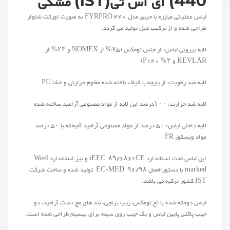
440) آی اس تی(IST) مشکی
لباس عملیاتی مبارزه با حریق مدل FYRPRO 440 به صورت اورکت شلوار
طراحی شده و از ترکیب ذیل تولید می گردد:
لایه بیرونی لباس: از جنس نومکس (۷۵% از NOMEX و ۲۳% از
KEVLAR و ۲% P140)
لایه ضد رطوبت: از پارچه با الیاف بافته شده مقاوم حرارتی و غشا PU
لایه ضد حرارت: ۱۰۰درصد این لایه از مواد مصنوعی آرامید ساخته شده
لایه داخلی لباس: ۵۰ درصد از مواد مصنوعی آرامید آمیخته با ۵۰ درصد
مواد ویسکوز FR
این لباس تحت استاندارد EEC ۸۹/۶۸۶) CE) و نیز استاندارد Weel
marked با دستورالعمل EC-MED ۹۶/۹۸ تولید شده و ساخت شرکت
IST کشور ترکیه می باشد.
لباس دوخته شده با نخ نومکس، زیپ برنجی، بند های مچ دست آرامید، دو
جیب پاکتی پایین لباس و یک جیب روی سینه برای بیسیم طراحی شده است.