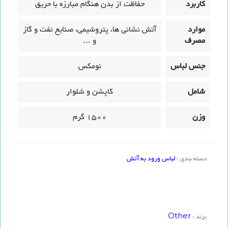
کاربرد
حفاظت از بدن هنگام مبارزه با حریق
موارد
آتش نشانی ها، پتروشیمی، صنایع نفت و گاز
مصرف
و ...
جنس لباس
نومکس
شامل
کاپشن و شلوار
وزن
1500 گرم
لباس ورود به آتش
دسته بندی :
Other
برند :