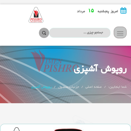
۱۵
امروز پنجشنبه
مرداد
تعویض
ناوبری
روپوش آشپزی
شما اینجایین:
صفحه اصلی
جزئیات محصول
روپوش آشپزی