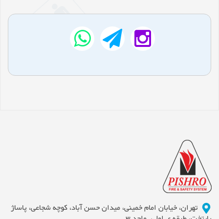
تهران، خیابان امام خمینی، میدان حسن آباد، کوچه شجاعی، پاساژ
پایتخت، طبقه ی اول، واحد 3