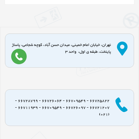
تهران، خیابان امام خمینی، میدان حسن آباد، کوچه شجاعی، پاساژ
پایتخت، طبقه ی اول، واحد 3
66725822 - 66709549 - 66726064 - 66728799 -
66721207 - 66726097 - 66709549 - 66711939 -
(021)