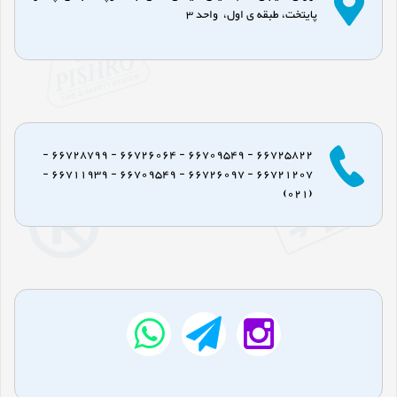
پایتخت، طبقه ی اول، واحد 3
66725822 - 66709549 - 66726064 - 66728799 -
66721207 - 66726097 - 66709549 - 66711939 -
(021)