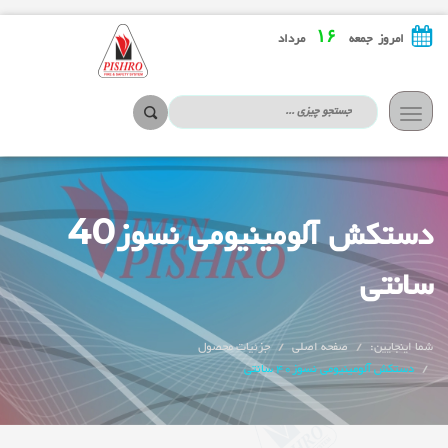
۱۶
امروز جمعه
مرداد
تعویض
ناوبری
دستکش آلومینیومی نسوز40
سانتی
شما اینجایین:
صفحه اصلی
جزئیات محصول
دستکش آلومینیومی نسوز40 سانتی