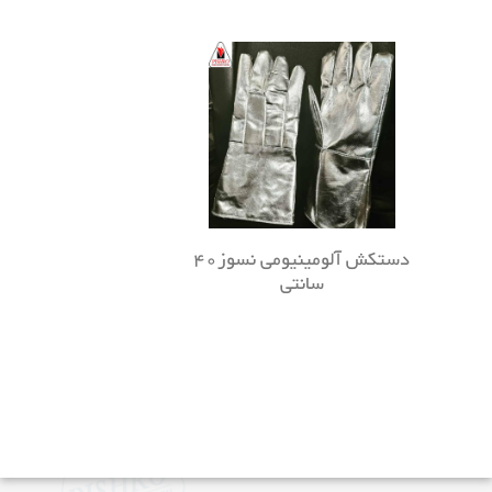
دستکش آلومینیومی نسوز40
سانتی