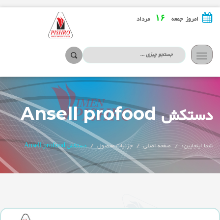
۱۶
امروز جمعه
مرداد
تعویض
ناوبری
دستکش Ansell profood
شما اینجایین:
صفحه اصلی
جزئیات محصول
دستکش Ansell profood