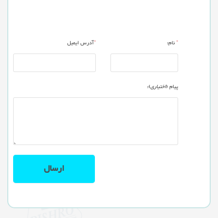
*
نام:
*
آدرس ایمیل
پیام (
اختیاری
):