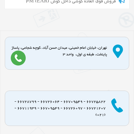
فروش فوق العاده گوشی داخل گوش 3M (EAR)
تهران، خیابان امام خمینی، میدان حسن آباد، کوچه شجاعی، پاساژ
پایتخت، طبقه ی اول، واحد 3
66725822 - 66709549 - 66726064 - 66728799 -
66721207 - 66726097 - 66709549 - 66711939 -
(021)