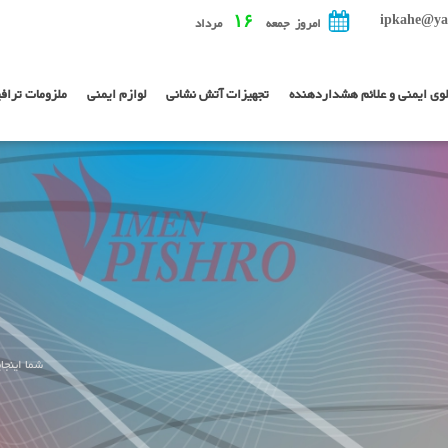
ipkahe@ya
۱۶
امروز جمعه
مرداد
لوی ایمنی و علائم هشداردهنده
تجهیزات آتش نشانی
لوازم ایمنی
ملزومات تراف
شما اینجا