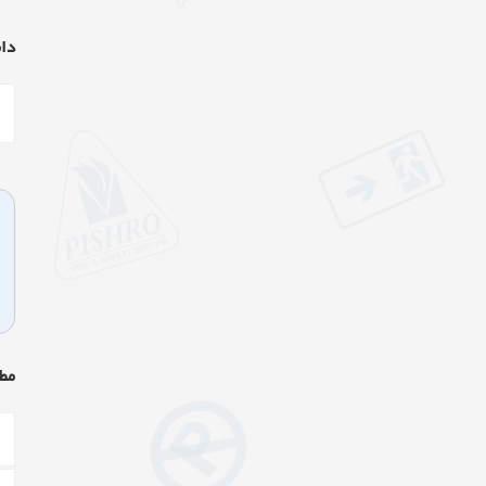
دان
مط