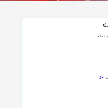
ری
رجه یک
3F
د :