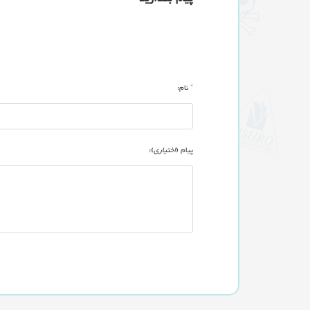
*
نام:
پیام (
اختیاری
):