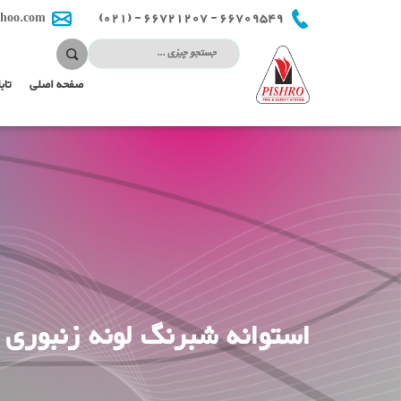
66709549 - 66721207 - (021)
hoo.com
صفحه اصلی
تاب
استوانه شبرنگ لونه زنبوری