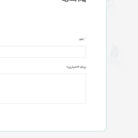
*
نام:
پیام (
اختیاری
):