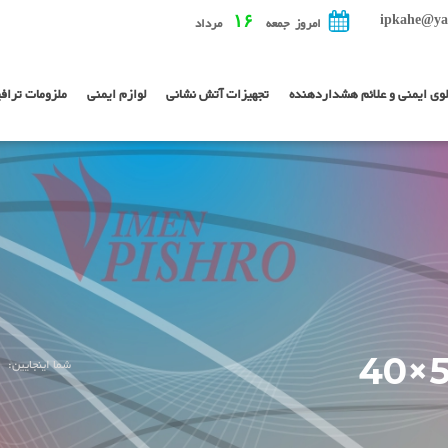
ipkahe@ya
۱۶
امروز جمعه
مرداد
لوی ایمنی و علائم هشداردهنده
تجهیزات آتش نشانی
لوازم ایمنی
ملزومات تراف
شما اینجایین: