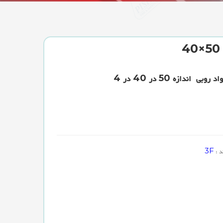
ندازه 50 در 40 در 4
3F
د :