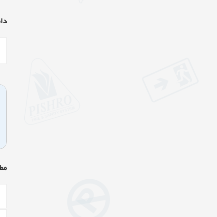
دان
مط