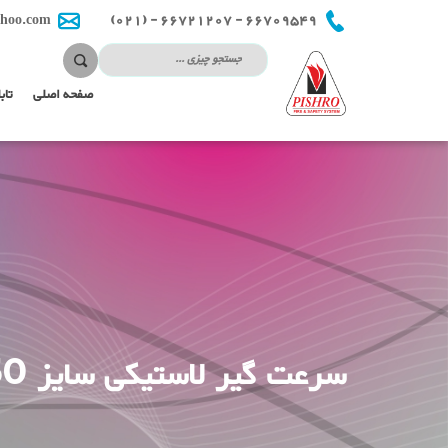
66709549 - 66721207 - (021)
hoo.com
صفحه اصلی
تاب
سرعت گیر لاستیکی سایز 50×40