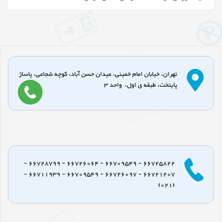
تهران، خیابان امام خمینی، میدان حسن آباد، کوچه شجاعی، پاساژ
پایتخت، طبقه ی اول، واحد 3
66725822 - 66709549 - 66726064 - 66728799 -
66721207 - 66726097 - 66709549 - 66711939 -
(021)