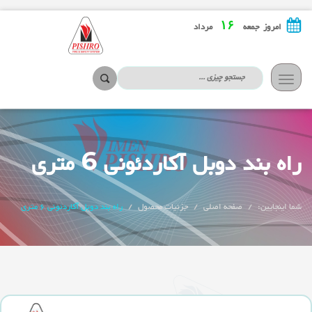
۱۶
امروز جمعه
مرداد
تعویض
ناوبری
راه بند دوبل آکاردئونی 6 متری
شما اینجایین:
صفحه اصلی
جزئیات محصول
راه بند دوبل آکاردئونی 6 متری