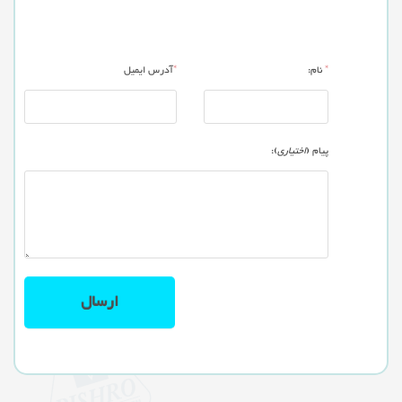
*
نام:
*
آدرس ایمیل
پیام (
اختیاری
):