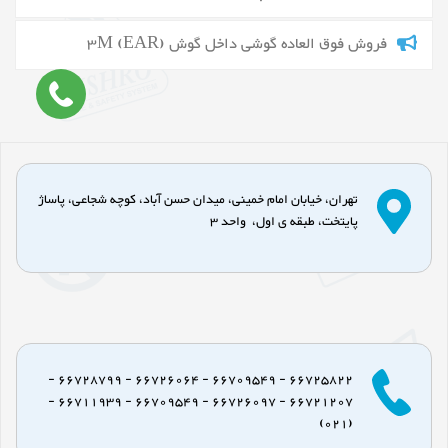
فروش فوق العاده گوشی داخل گوش 3M (EAR)
تهران، خیابان امام خمینی، میدان حسن آباد، کوچه شجاعی، پاساژ
پایتخت، طبقه ی اول، واحد 3
66725822 - 66709549 - 66726064 - 66728799 -
66721207 - 66726097 - 66709549 - 66711939 -
(021)