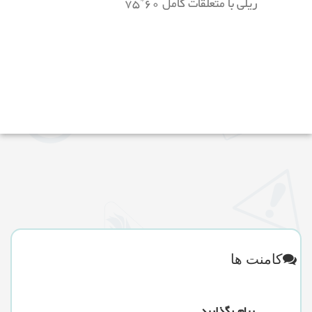
ریلی با متعلقات کامل 60*75
کامنت ها
پیام بگذارید