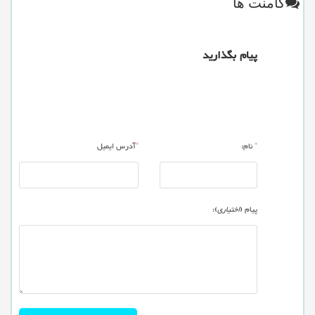
کامنت ها
پیام بگذارید
*
نام:
*
آدرس ایمیل
پیام (
اختیاری
):