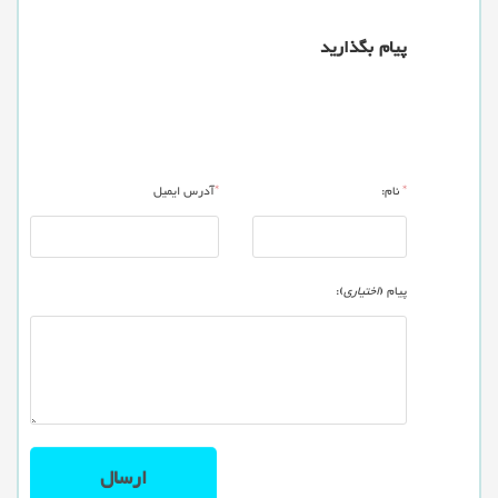
پیام بگذارید
*
نام:
*
آدرس ایمیل
پیام (
اختیاری
):