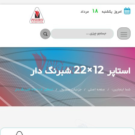
۱۸
امروز یکشنبه
مرداد
تعویض
ناوبری
استاپر 12×22 شبرنگ دار
شما اینجایین:
صفحه اصلی
جزئیات محصول
استاپر 12×22 شبرنگ دار