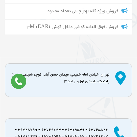
فروش ویژه کلاه jsp چینی تعداد محدود
فروش فوق العاده گوشی داخل گوش 3M (EAR)
تهران، خیابان امام خمینی، میدان حسن آباد، کوچه شجاعی، پاساژ
پایتخت، طبقه ی اول، واحد 3
66725822 - 66709549 - 66726064 - 66728799 -
66721207 - 66726097 - 66709549 - 66711939 -