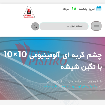
۱۸
امروز یکشنبه
مرداد
تعویض
ناوبری
چشم گربه ای آلومینیومی 10×10
با نگین شیشه
شما اینجایین:
صفحه اصلی
جزئیات محصول
چشم گربه ای آلومینیومی 10×10 با نگین شیشه