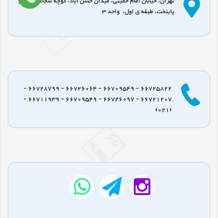
تهران، خیابان امام خمینی، میدان حسن آباد، کوچه شجاعی، پاساژ
پایتخت، طبقه ی اول، واحد 3
66725822 - 66709549 - 66726064 - 66728799 -
66721207 - 66726097 - 66709549 - 66711939 -
(021)