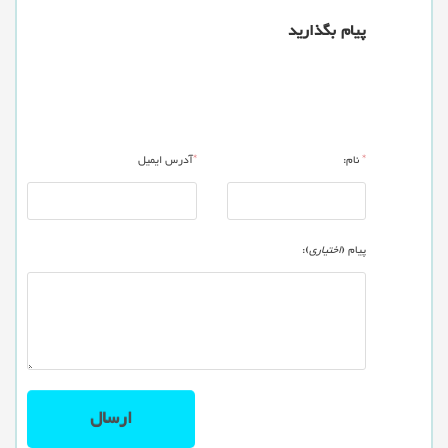
پیام بگذارید
*
نام:
*
آدرس ایمیل
پیام (
اختیاری
):