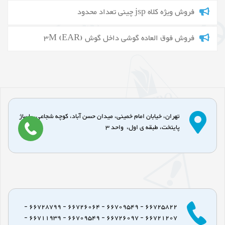
فروش ویژه کلاه jsp چینی تعداد محدود
فروش فوق العاده گوشی داخل گوش 3M (EAR)
تهران، خیابان امام خمینی، میدان حسن آباد، کوچه شجاعی، پاساژ
پایتخت، طبقه ی اول، واحد 3
66725822 - 66709549 - 66726064 - 66728799 -
66721207 - 66726097 - 66709549 - 66711939 -