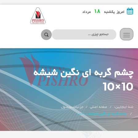
۱۸
امروز یکشنبه
مرداد
تعویض
ناوبری
چشم گربه ای نگین شیشه
10×10
شما اینجایین:
صفحه اصلی
جزئیات محصول
چشم گربه ای نگین شیشه 10×10