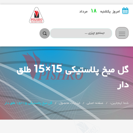
۱۸
امروز یکشنبه
مرداد
تعویض
ناوبری
گل میخ پلاستیکی 15×15 طلق
دار
شما اینجایین:
صفحه اصلی
جزئیات محصول
گل میخ پلاستیکی 15×15 طلق دار